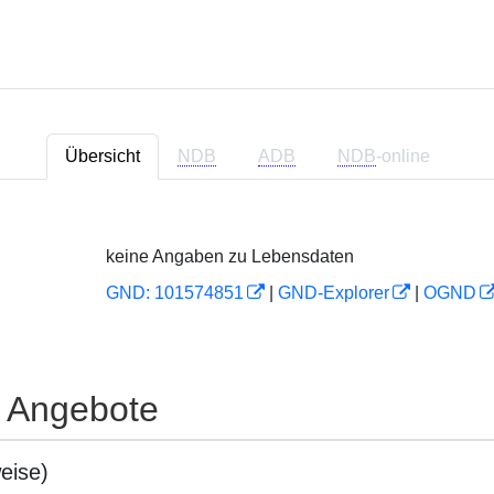
Übersicht
NDB
ADB
NDB
-online
keine Angaben zu Lebensdaten
GND: 101574851
|
GND-Explorer
|
OGND
e Angebote
eise)