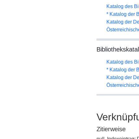
Katalog des B
* Katalog der
Katalog der D
Österreichisc
Bibliothekskata
Katalog des B
* Katalog der
Katalog der D
Österreichisc
Verknüpf
Zitierweise
null, Indexeintrag