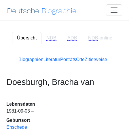
Deutsche
Biographie
Übersicht
NDB
ADB
NDB
-online
Biographien
Literatur
Porträts
Orte
Zitierweise
Doesburgh, Bracha van
Lebensdaten
1981-09-03 –
Geburtsort
Enschede