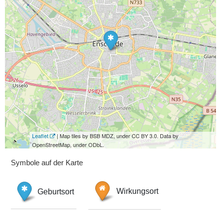
Leaflet
| Map tiles by BSB MDZ, under CC BY 3.0. Data by
OpenStreetMap, under ODbL.
Symbole auf der Karte
Geburtsort
Wirkungsort