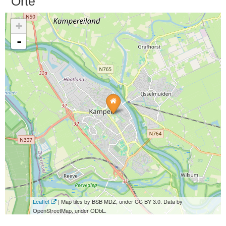
Orte
+
-
Leaflet
| Map tiles by BSB MDZ, under CC BY 3.0. Data by
OpenStreetMap, under ODbL.