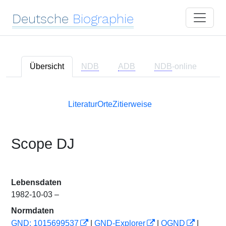
Deutsche
Biographie
Übersicht
NDB
ADB
NDB
-online
Literatur
Orte
Zitierweise
Scope DJ
Lebensdaten
1982-10-03 –
Normdaten
GND: 1015699537
|
GND-Explorer
|
OGND
|