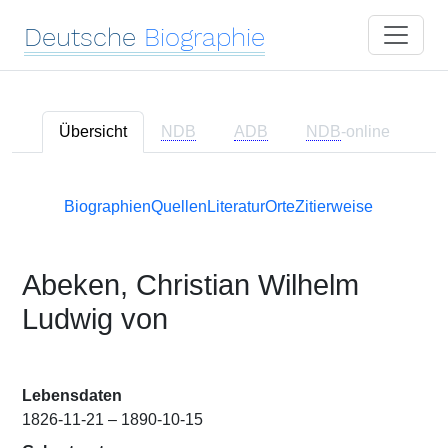
Deutsche
Biographie
Übersicht
NDB
ADB
NDB
-online
Biographien
Quellen
Literatur
Orte
Zitierweise
Abeken, Christian Wilhelm
Ludwig von
Lebensdaten
1826-11-21 – 1890-10-15