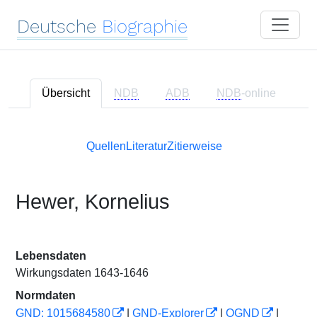
Deutsche
Biographie
Übersicht
NDB
ADB
NDB
-online
Quellen
Literatur
Zitierweise
Hewer, Kornelius
Lebensdaten
Wirkungsdaten 1643-1646
Normdaten
GND: 1015684580
|
GND-Explorer
|
OGND
|