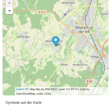
+
-
Leaflet
| Map tiles by BSB MDZ, under CC BY 3.0. Data by
OpenStreetMap, under ODbL.
Symbole auf der Karte