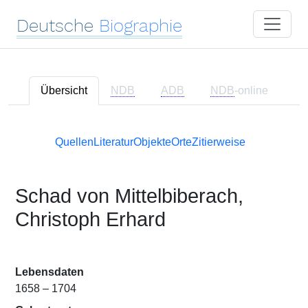
Deutsche
Biographie
Übersicht
NDB
ADB
NDB
-online
Quellen
Literatur
Objekte
Orte
Zitierweise
Schad von Mittelbiberach,
Christoph Erhard
Lebensdaten
1658 – 1704