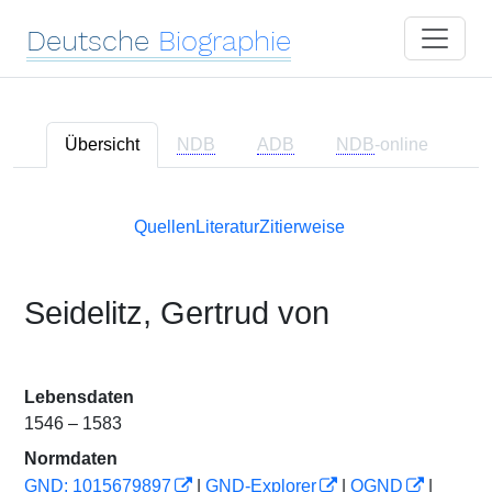
Deutsche
Biographie
Übersicht
NDB
ADB
NDB
-online
Quellen
Literatur
Zitierweise
Seidelitz, Gertrud von
Lebensdaten
1546 – 1583
Normdaten
GND: 1015679897
|
GND-Explorer
|
OGND
|