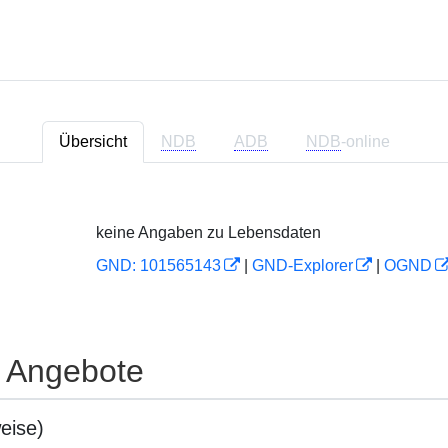
Übersicht
NDB
ADB
NDB
-online
keine Angaben zu Lebensdaten
GND: 101565143
|
GND-Explorer
|
OGND
e Angebote
eise)