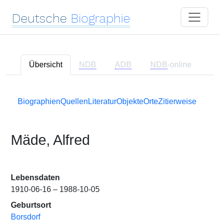
Deutsche
Biographie
Übersicht
NDB
ADB
NDB
-online
Biographien
Quellen
Literatur
Objekte
Orte
Zitierweise
Mäde, Alfred
Lebensdaten
1910-06-16 – 1988-10-05
Geburtsort
Borsdorf