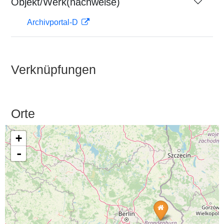
Objekt/Werk(nachweise)
Archivportal-D
Verknüpfungen
Orte
+
-