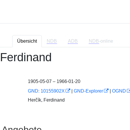
Übersicht
NDB
ADB
NDB
-online
, Ferdinand
1905-05-07 – 1966-01-20
GND: 10155902X
|
GND-Explorer
|
OGND
Herčík, Ferdinand
e Angebote