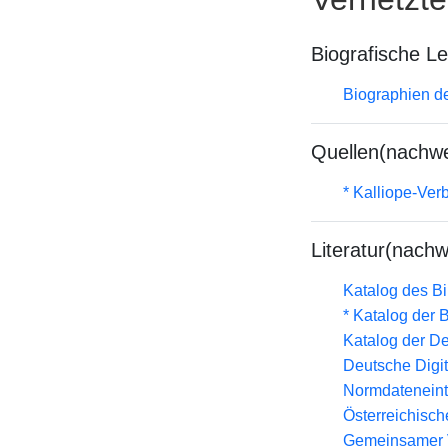
Biografische L
Biographien d
Quellen(nachwe
* Kalliope-Ve
Literatur(nachw
Katalog des B
* Katalog der
Katalog der D
Deutsche Digit
Normdateneint
Österreichisc
Gemeinsamer 