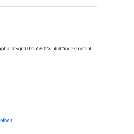
ographie.de/gnd10155902X.html#indexcontent
reiheit