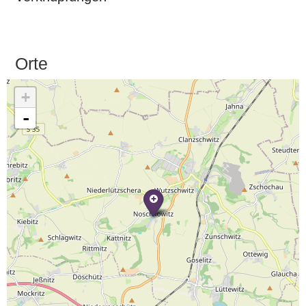
Orte
+
-