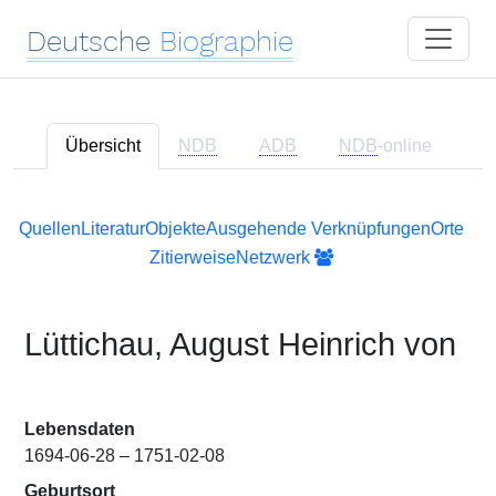
Deutsche
Biographie
Übersicht
NDB
ADB
NDB
-online
Quellen
Literatur
Objekte
Ausgehende Verknüpfungen
Orte
Zitierweise
Netzwerk
Lüttichau, August Heinrich von
Lebensdaten
1694-06-28 – 1751-02-08
Geburtsort