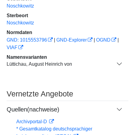
Noschkowitz
Sterbeort
Noschkowitz
Normdaten
GND: 1015553796
|
GND-Explorer
|
OGND
|
VIAF
Namensvarianten
Lüttichau, August Heinrich von
Vernetzte Angebote
Quellen(nachweise)
Archivportal-D
* Gesamtkatalog deutschsprachiger