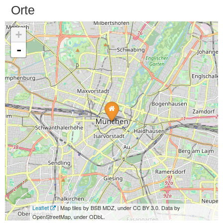
Orte
+
-
Leaflet
| Map tiles by BSB MDZ, under CC BY 3.0. Data by
OpenStreetMap, under ODbL.