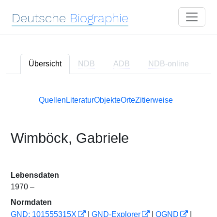
Deutsche
Biographie
Übersicht
NDB
ADB
NDB
-online
Quellen
Literatur
Objekte
Orte
Zitierweise
Wimböck, Gabriele
Lebensdaten
1970 –
Normdaten
GND: 101555315X
|
GND-Explorer
|
OGND
|