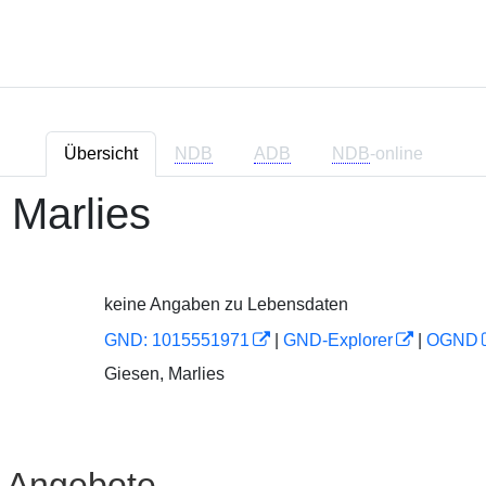
Übersicht
NDB
ADB
NDB
-online
 Marlies
keine Angaben zu Lebensdaten
GND: 1015551971
|
GND-Explorer
|
OGND
Giesen, Marlies
e Angebote