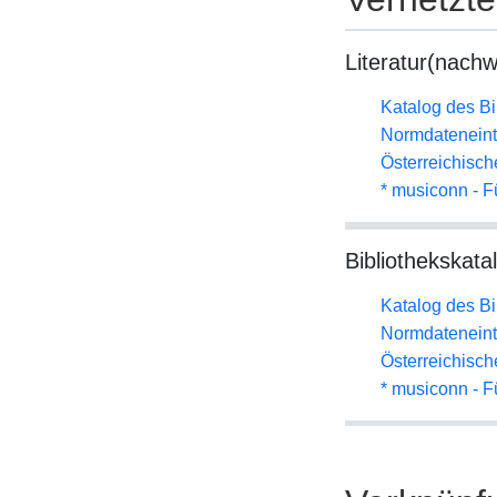
Literatur(nachw
Katalog des B
Normdateneint
Österreichisc
* musiconn - F
Bibliothekskata
Katalog des B
Normdateneint
Österreichisc
* musiconn - F