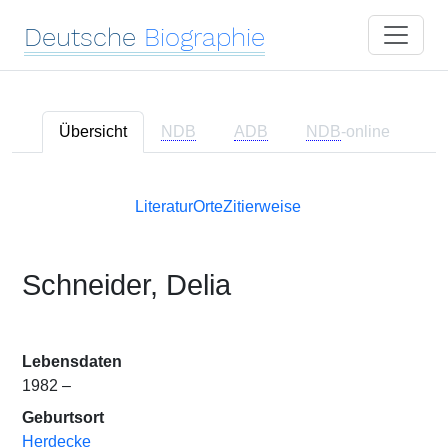
Deutsche
Biographie
Übersicht
NDB
ADB
NDB
-online
Literatur
Orte
Zitierweise
Schneider, Delia
Lebensdaten
1982 –
Geburtsort
Herdecke