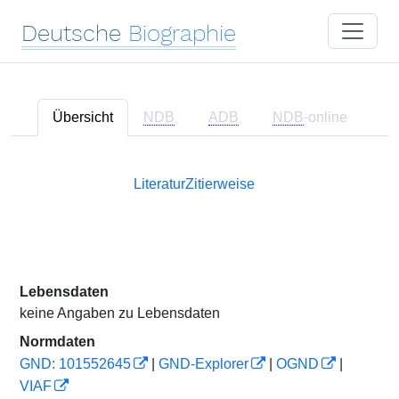
Deutsche
Biographie
Übersicht
NDB
ADB
NDB
-online
Literatur
Zitierweise
Lebensdaten
keine Angaben zu Lebensdaten
Normdaten
GND: 101552645
|
GND-Explorer
|
OGND
|
VIAF