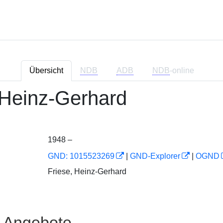
Übersicht
NDB
ADB
NDB
-online
 Heinz-Gerhard
1948 –
GND: 1015523269
|
GND-Explorer
|
OGND
Friese, Heinz-Gerhard
e Angebote