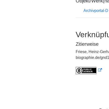
Objekt/Werk(n
Archivportal-
Verknüpf
Zitierweise
Friese, Heinz-Gerh
biographie.de/gnd1