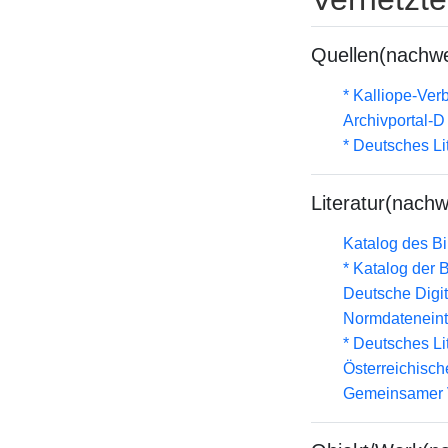
Quellen(nachwe
* Kalliope-Ve
Archivportal-
* Deutsches Li
Literatur(nachw
Katalog des B
* Katalog der
Deutsche Digit
Normdateneint
* Deutsches Li
Österreichisc
Gemeinsamer 