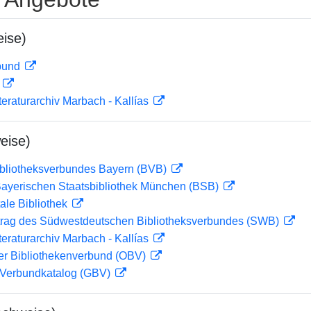
ise)
rbund
D
teraturarchiv Marbach - Kallías
eise)
ibliotheksverbundes Bayern (BVB)
 Bayerischen Staatsbibliothek München (BSB)
ale Bibliothek
rag des Südwestdeutschen Bibliotheksverbundes (SWB)
teraturarchiv Marbach - Kallías
her Bibliothekenverbund (OBV)
Verbundkatalog (GBV)