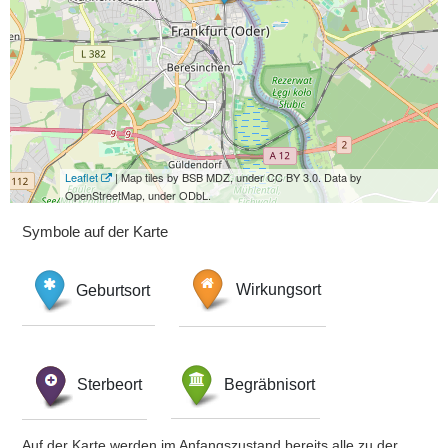
Leaflet
| Map tiles by BSB MDZ, under CC BY 3.0. Data by
OpenStreetMap, under ODbL.
Symbole auf der Karte
Geburtsort
Wirkungsort
Sterbeort
Begräbnisort
Auf der Karte werden im Anfangszustand bereits alle zu der