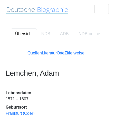
Deutsche
Biographie
Übersicht
NDB
ADB
NDB
-online
Quellen
Literatur
Orte
Zitierweise
Lemchen, Adam
Lebensdaten
1571 – 1607
Geburtsort
Frankfurt (Oder)