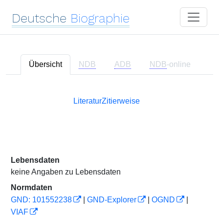
Deutsche
Biographie
Übersicht
NDB
ADB
NDB
-online
Literatur
Zitierweise
Lebensdaten
keine Angaben zu Lebensdaten
Normdaten
GND: 101552238
|
GND-Explorer
|
OGND
|
VIAF