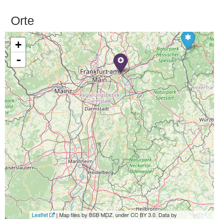
Orte
+
-
Leaflet
| Map tiles by BSB MDZ, under CC BY 3.0. Data by