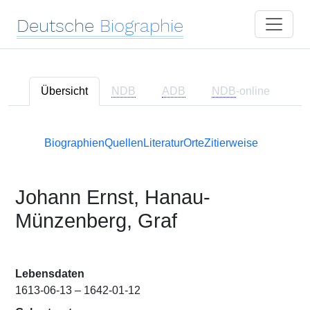
Deutsche
Biographie
Übersicht
NDB
ADB
NDB
-online
Biographien
Quellen
Literatur
Orte
Zitierweise
Johann Ernst, Hanau-
Münzenberg, Graf
Lebensdaten
1613-06-13 – 1642-01-12