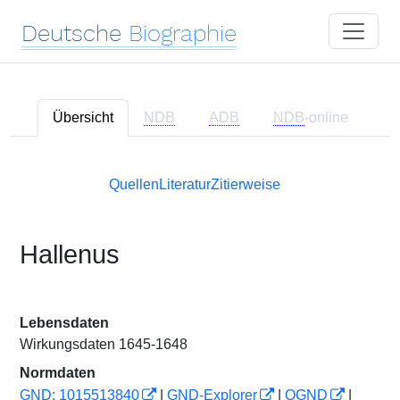
Deutsche
Biographie
Übersicht
NDB
ADB
NDB
-online
Quellen
Literatur
Zitierweise
Hallenus
Lebensdaten
Wirkungsdaten 1645-1648
Normdaten
GND: 1015513840
|
GND-Explorer
|
OGND
|