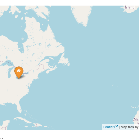
Leaflet
| Map tiles 
te