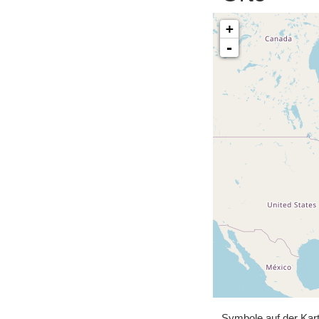
+
-
Symbole auf der Kar