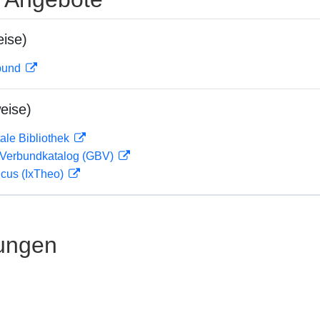
ise)
rbund
eise)
ale Bibliothek
Verbundkatalog (GBV)
icus (IxTheo)
ungen