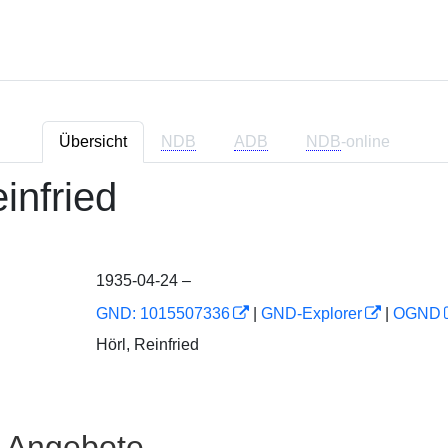
Übersicht
NDB
ADB
NDB
-online
einfried
1935-04-24 –
GND: 1015507336
|
GND-Explorer
|
OGND
Hörl, Reinfried
e Angebote