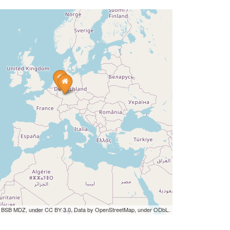
by BSB MDZ, under CC BY 3.0. Data by OpenStreetMap, under ODbL.