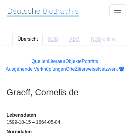
Deutsche
Biographie
Übersicht
NDB
ADB
NDB
-online
Quellen
Literatur
Objekte
Porträts
Ausgehende Verknüpfungen
Orte
Zitierweise
Netzwerk
Graeff, Cornelis de
Lebensdaten
1599-10-15 – 1664-05-04
Normdaten