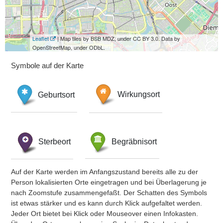
Leaflet
| Map tiles by BSB MDZ, under CC BY 3.0. Data by
OpenStreetMap, under ODbL.
Symbole auf der Karte
Geburtsort
Wirkungsort
Sterbeort
Begräbnisort
Auf der Karte werden im Anfangszustand bereits alle zu der
Person lokalisierten Orte eingetragen und bei Überlagerung je
nach Zoomstufe zusammengefaßt. Der Schatten des Symbols
ist etwas stärker und es kann durch Klick aufgefaltet werden.
Jeder Ort bietet bei Klick oder Mouseover einen Infokasten.