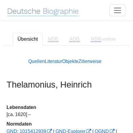
Deutsche
Biographie
Übersicht
NDB
ADB
NDB
-online
Quellen
Literatur
Objekte
Zitierweise
Thelamonius, Heinrich
Lebensdaten
[ca. 1620] –
Normdaten
GND: 1015412939
|
GND-Explorer
|
OGND
|