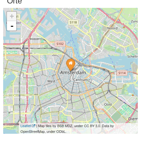
Orte
+
-
Leaflet
| Map tiles by BSB MDZ, under CC BY 3.0. Data by
OpenStreetMap, under ODbL.