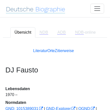
Deutsche
Biographie
Übersicht
NDB
ADB
NDB
-online
Literatur
Orte
Zitierweise
DJ Fausto
Lebensdaten
1970 –
Normdaten
GND: 1015389031
|
GND-Explorer
|
OGND
|