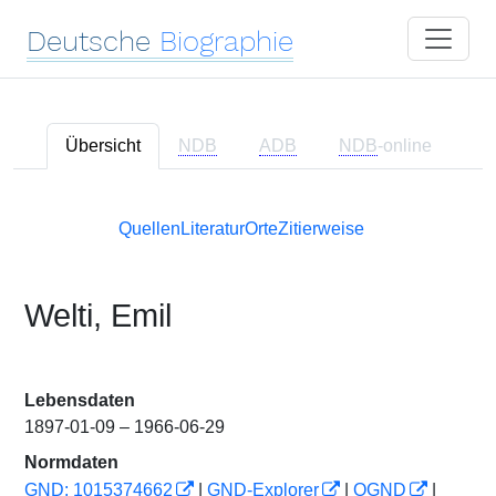
Deutsche
Biographie
Übersicht
NDB
ADB
NDB
-online
Quellen
Literatur
Orte
Zitierweise
Welti, Emil
Lebensdaten
1897-01-09 – 1966-06-29
Normdaten
GND: 1015374662
|
GND-Explorer
|
OGND
|