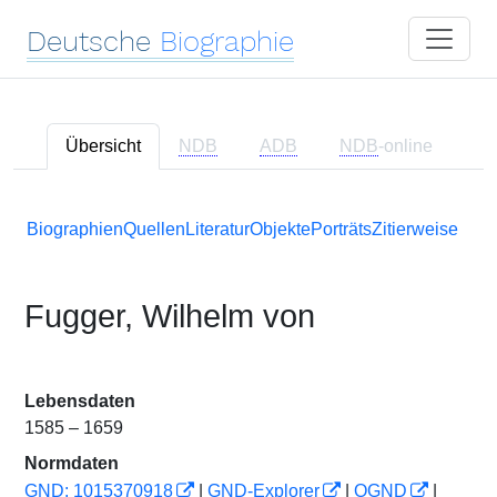
Deutsche
Biographie
Übersicht
NDB
ADB
NDB
-online
Biographien
Quellen
Literatur
Objekte
Porträts
Zitierweise
Fugger, Wilhelm von
Lebensdaten
1585 – 1659
Normdaten
GND: 1015370918
|
GND-Explorer
|
OGND
|