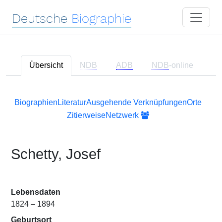
Deutsche
Biographie
Übersicht
NDB
ADB
NDB
-online
Biographien
Literatur
Ausgehende Verknüpfungen
Orte
Zitierweise
Netzwerk
Schetty, Josef
Lebensdaten
1824 – 1894
Geburtsort