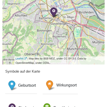
Leaflet
| Map tiles by BSB MDZ, under CC BY 3.0. Data by
OpenStreetMap, under ODbL.
Symbole auf der Karte
Geburtsort
Wirkungsort