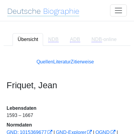
Deutsche
Biographie
Übersicht
NDB
ADB
NDB
-online
Quellen
Literatur
Zitierweise
Friquet, Jean
Lebensdaten
1593 – 1667
Normdaten
GND: 1015369677
|
GND-Explorer
|
OGND
|