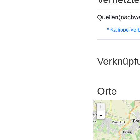
Quellen(nachwe
* Kalliope-Ve
Verknüpf
Orte
+
-