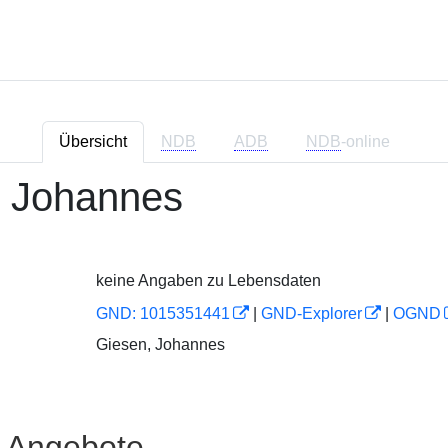
Übersicht
NDB
ADB
NDB
-online
, Johannes
keine Angaben zu Lebensdaten
GND: 1015351441
|
GND-Explorer
|
OGND
Giesen, Johannes
e Angebote