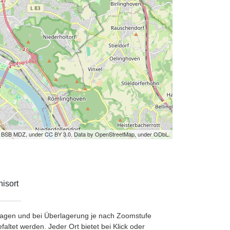
by BSB MDZ, under CC BY 3.0. Data by OpenStreetMap, under ODbL.
isort
etragen und bei Überlagerung je nach Zoomstufe
ltet werden. Jeder Ort bietet bei Klick oder