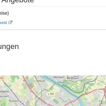
ise)
rbund
ungen