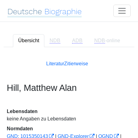
Deutsche
Biographie
Übersicht
NDB
ADB
NDB
-online
Literatur
Zitierweise
Hill, Matthew Alan
Lebensdaten
keine Angaben zu Lebensdaten
Normdaten
GND: 1015350143
|
GND-Explorer
|
OGND
|