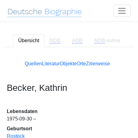
Deutsche
Biographie
Übersicht
NDB
ADB
NDB
-online
Quellen
Literatur
Objekte
Orte
Zitierweise
Becker, Kathrin
Lebensdaten
1975-09-30 –
Geburtsort
Rostock