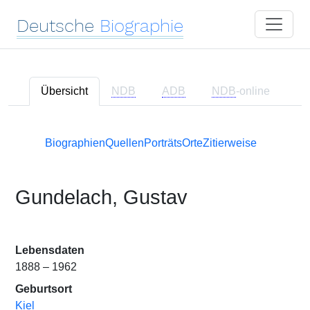
Deutsche
Biographie
Übersicht
NDB
ADB
NDB
-online
Biographien
Quellen
Porträts
Orte
Zitierweise
Gundelach, Gustav
Lebensdaten
1888 – 1962
Geburtsort
Kiel