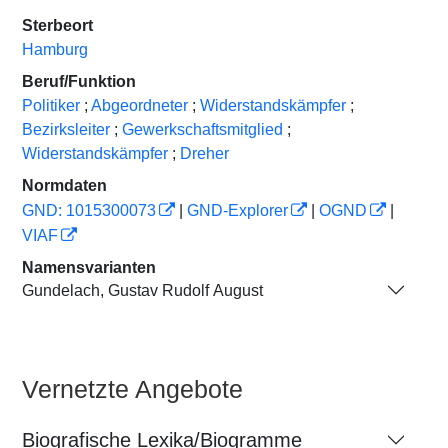
Sterbeort
Hamburg
Beruf/Funktion
Politiker
;
Abgeordneter
;
Widerstandskämpfer
;
Bezirksleiter
;
Gewerkschaftsmitglied
;
Widerstandskämpfer
;
Dreher
Normdaten
GND: 1015300073
|
GND-Explorer
|
OGND
|
VIAF
Namensvarianten
Gundelach, Gustav Rudolf August
Vernetzte Angebote
Biografische Lexika/Biogramme