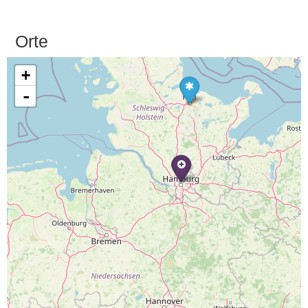
Orte
+
-