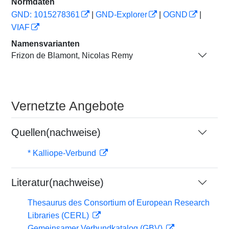
Normdaten
GND: 1015278361
|
GND-Explorer
|
OGND
|
VIAF
Namensvarianten
Frizon de Blamont, Nicolas Remy
Vernetzte Angebote
Quellen(nachweise)
* Kalliope-Verbund
Literatur(nachweise)
Thesaurus des Consortium of European Research
Libraries (CERL)
Gemeinsamer Verbundkatalog (GBV)