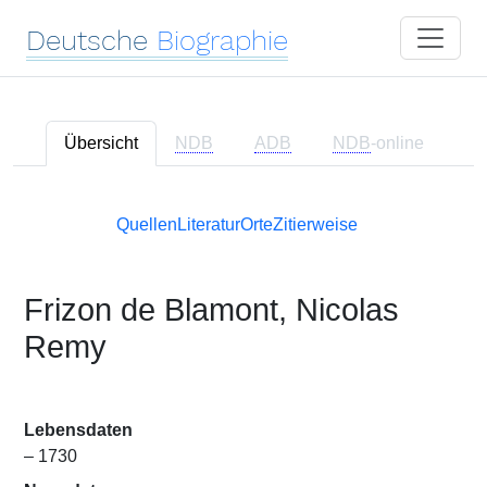
Deutsche
Biographie
Übersicht
NDB
ADB
NDB
-online
Quellen
Literatur
Orte
Zitierweise
Frizon de Blamont, Nicolas
Remy
Lebensdaten
– 1730