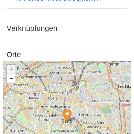
Verknüpfungen
Orte
+
-