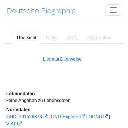
Deutsche
Biographie
Übersicht
NDB
ADB
NDB
-online
Literatur
Zitierweise
Lebensdaten
keine Angaben zu Lebensdaten
Normdaten
GND: 101526873
|
GND-Explorer
|
OGND
|
VIAF