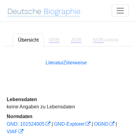
Deutsche
Biographie
Übersicht
NDB
ADB
NDB
-online
Literatur
Zitierweise
Lebensdaten
keine Angaben zu Lebensdaten
Normdaten
GND: 101524005
|
GND-Explorer
|
OGND
|
VIAF