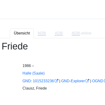
Übersicht
NDB
ADB
NDB
-online
 Friede
1986 –
Halle (Saale)
GND: 1015233236
|
GND-Explorer
|
OGND
Clausz, Friede