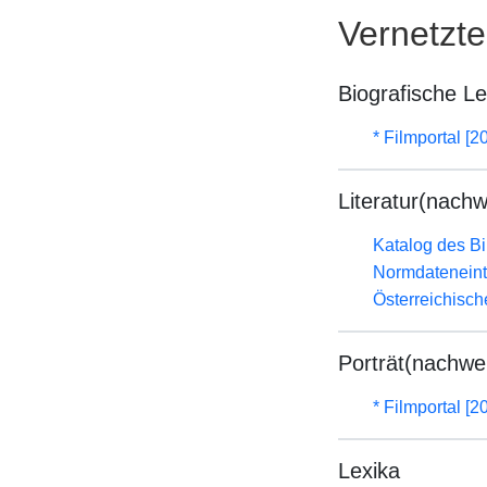
Vernetzt
Biografische L
* Filmportal [2
Literatur(nachw
Katalog des B
Normdateneint
Österreichisc
Porträt(nachwe
* Filmportal [2
Lexika