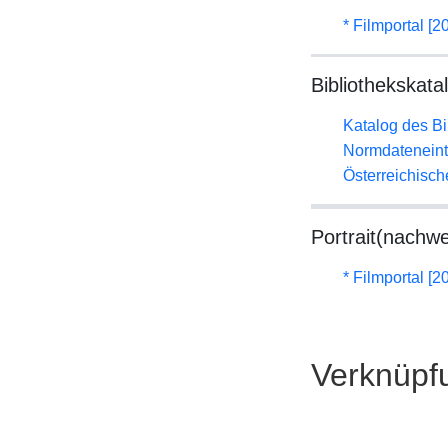
* Filmportal [2
Bibliothekskata
Katalog des B
Normdateneint
Österreichisc
Portrait(nachwe
* Filmportal [2
Verknüpf