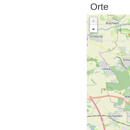
Orte
+
-