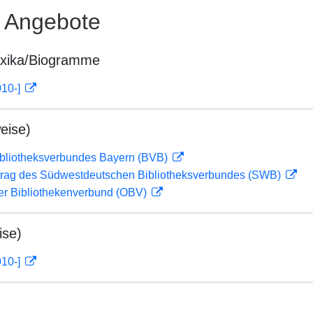
e Angebote
exika/Biogramme
010-]
eise)
ibliotheksverbundes Bayern (BVB)
rag des Südwestdeutschen Bibliotheksverbundes (SWB)
her Bibliothekenverbund (OBV)
ise)
010-]