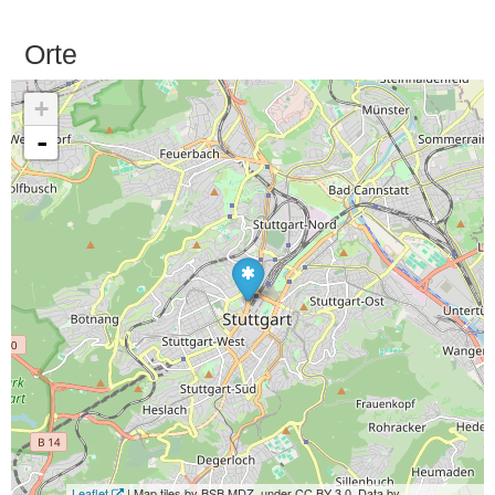
Orte
+
-
Leaflet
| Map tiles by BSB MDZ, under CC BY 3.0. Data by