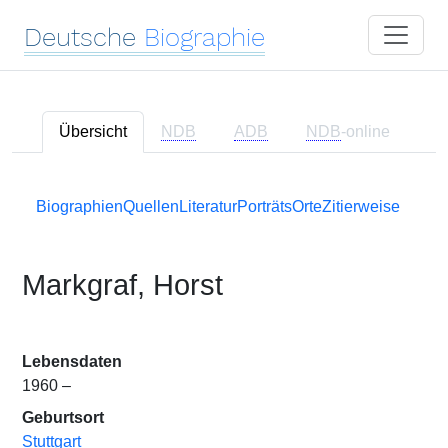
Deutsche
Biographie
Übersicht
NDB
ADB
NDB
-online
Biographien
Quellen
Literatur
Porträts
Orte
Zitierweise
Markgraf, Horst
Lebensdaten
1960 –
Geburtsort
Stuttgart