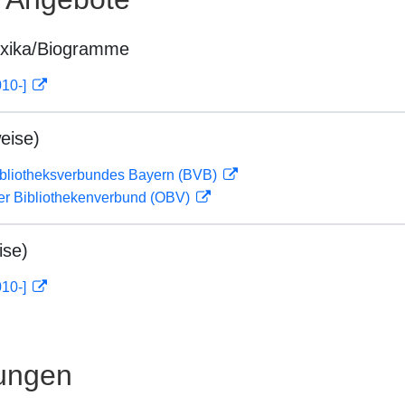
exika/Biogramme
010-]
eise)
ibliotheksverbundes Bayern (BVB)
her Bibliothekenverbund (OBV)
ise)
010-]
ungen