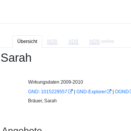
Übersicht
NDB
ADB
NDB
-online
, Sarah
Wirkungsdaten 2009-2010
GND: 1015229557
|
GND-Explorer
|
OGND
Bräuer, Sarah
e Angebote