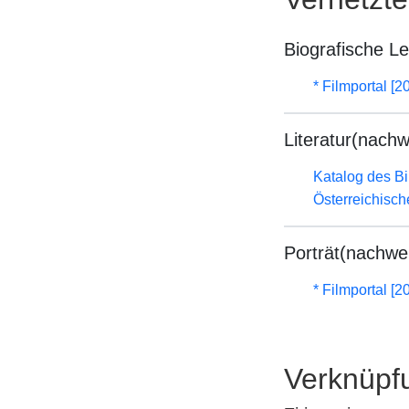
Biografische L
* Filmportal [2
Literatur(nachw
Katalog des B
Österreichisc
Porträt(nachwe
* Filmportal [2
Verknüpf