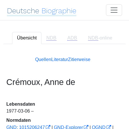
Deutsche
Biographie
Übersicht
NDB
ADB
NDB
-online
Quellen
Literatur
Zitierweise
Crémoux, Anne de
Lebensdaten
1977-03-06 –
Normdaten
GND: 1015206247
|
GND-Explorer
|
OGND
|