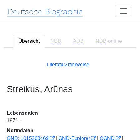
Deutsche
Biographie
Übersicht
NDB
ADB
NDB
-online
Literatur
Zitierweise
Streikus, Arūnas
Lebensdaten
1971 –
Normdaten
GND: 1015203469
|
GND-Explorer
|
OGND
|