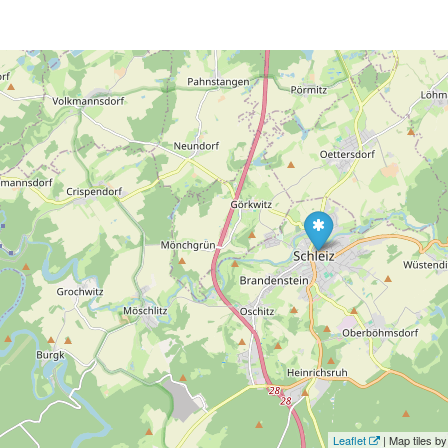
Leaflet
| Map tiles 