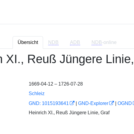
Übersicht
NDB
ADB
NDB
-online
h XI., Reuß Jüngere Linie
1669-04-12 – 1726-07-28
Schleiz
GND: 1015193641
|
GND-Explorer
|
OGND
Heinrich XI., Reuß Jüngere Linie, Graf