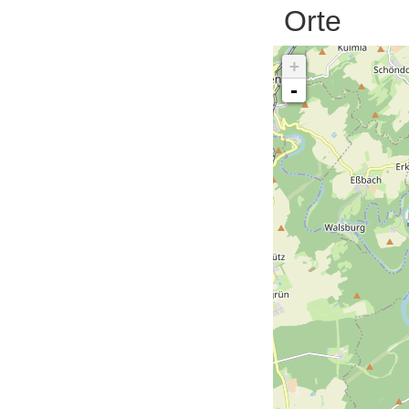
Orte
+
-