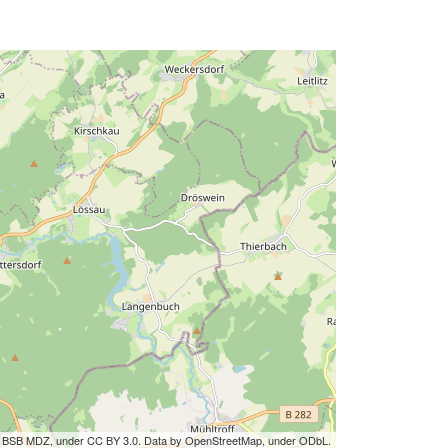
by BSB MDZ, under CC BY 3.0. Data by OpenStreetMap, under ODbL.