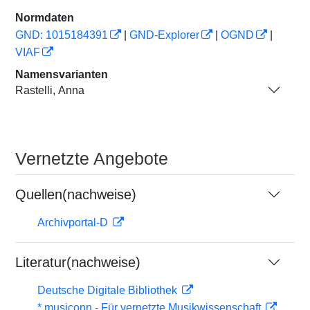
Normdaten
GND: 1015184391
|
GND-Explorer
|
OGND
|
VIAF
Namensvarianten
Rastelli, Anna
Vernetzte Angebote
Quellen(nachweise)
Archivportal-D
Literatur(nachweise)
Deutsche Digitale Bibliothek
* musiconn - Für vernetzte Musikwissenschaft