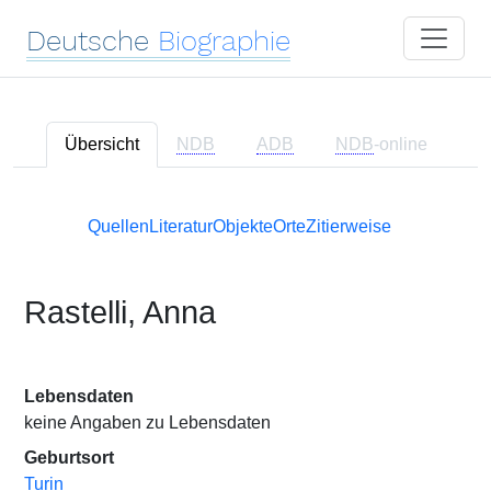
Deutsche
Biographie
Übersicht
NDB
ADB
NDB
-online
Quellen
Literatur
Objekte
Orte
Zitierweise
Rastelli, Anna
Lebensdaten
keine Angaben zu Lebensdaten
Geburtsort
Turin