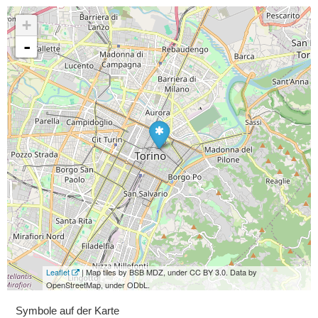
+
-
Leaflet
| Map tiles by BSB MDZ, under CC BY 3.0. Data by
OpenStreetMap, under ODbL.
Symbole auf der Karte