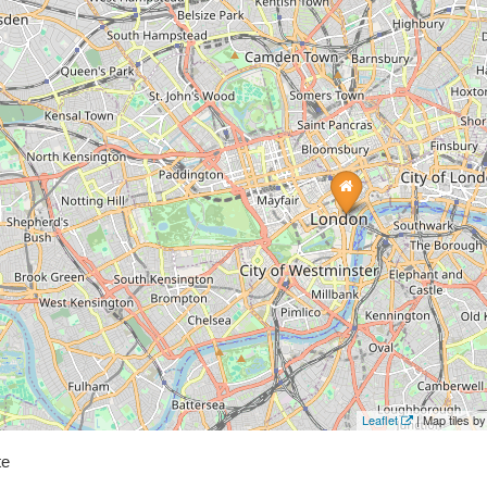
Leaflet
| Map tiles 
te