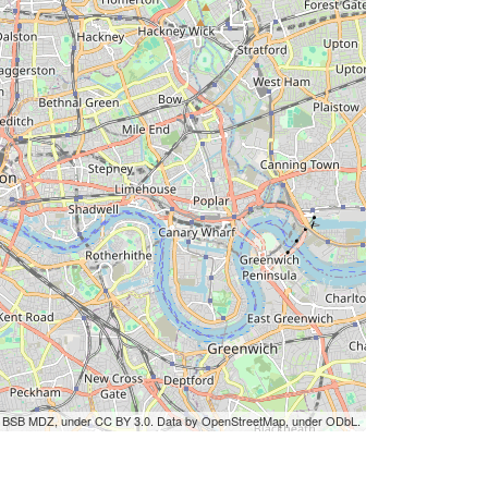
by BSB MDZ, under CC BY 3.0. Data by OpenStreetMap, under ODbL.