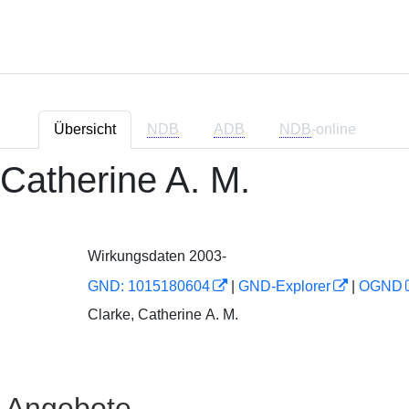
Übersicht
NDB
ADB
NDB
-online
 Catherine A. M.
Wirkungsdaten 2003-
GND: 1015180604
|
GND-Explorer
|
OGND
Clarke, Catherine A. M.
e Angebote