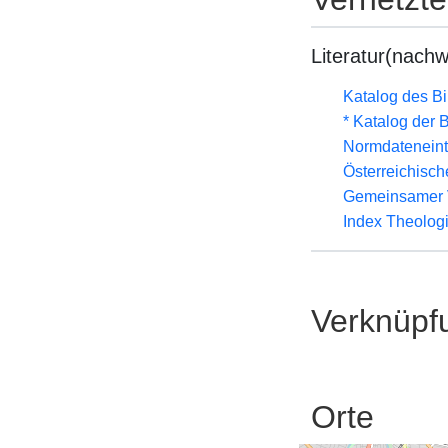
Literatur(nachw
Katalog des B
* Katalog der
Normdateneint
Österreichisc
Gemeinsamer 
Index Theolog
Verknüpf
Orte