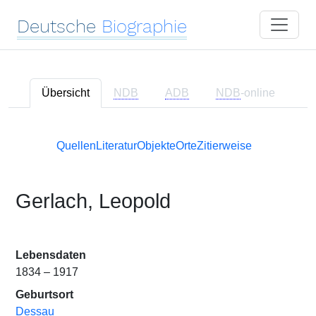
Deutsche
Biographie
Übersicht
NDB
ADB
NDB
-online
Quellen
Literatur
Objekte
Orte
Zitierweise
Gerlach, Leopold
Lebensdaten
1834 – 1917
Geburtsort
Dessau