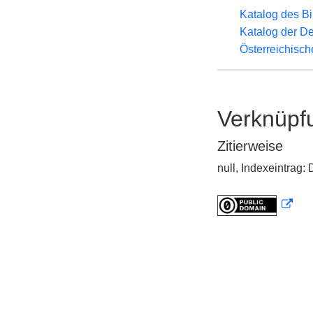
Katalog des B
Katalog der D
Österreichisc
Verknüpf
Zitierweise
null, Indexeintrag