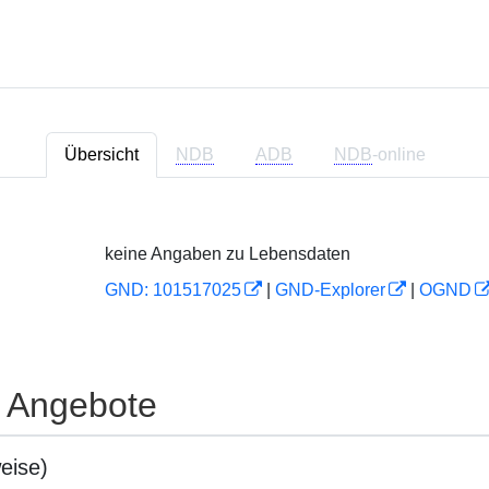
Übersicht
NDB
ADB
NDB
-online
keine Angaben zu Lebensdaten
GND: 101517025
|
GND-Explorer
|
OGND
e Angebote
eise)