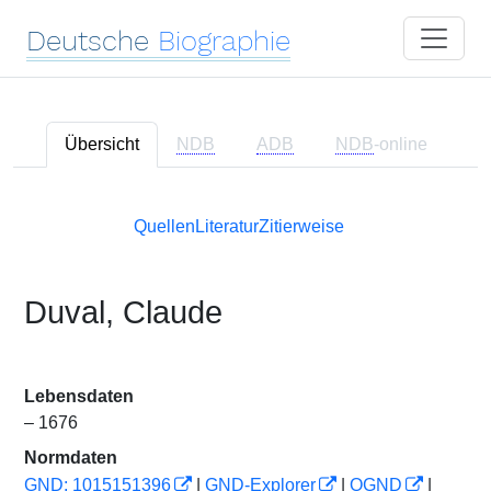
Deutsche
Biographie
Übersicht
NDB
ADB
NDB
-online
Quellen
Literatur
Zitierweise
Duval, Claude
Lebensdaten
– 1676
Normdaten
GND: 1015151396
|
GND-Explorer
|
OGND
|