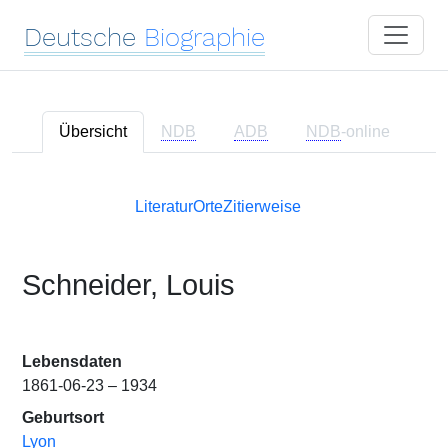
Deutsche
Biographie
Übersicht
NDB
ADB
NDB
-online
Literatur
Orte
Zitierweise
Schneider, Louis
Lebensdaten
1861-06-23 – 1934
Geburtsort
Lyon