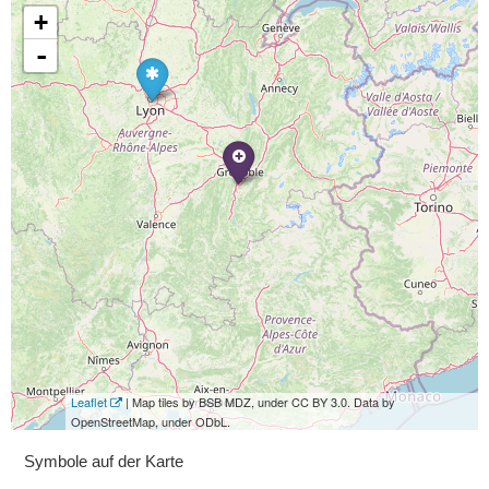
+
-
Leaflet
| Map tiles by BSB MDZ, under CC BY 3.0. Data by
OpenStreetMap, under ODbL.
Symbole auf der Karte