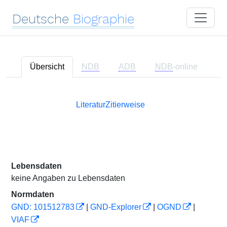
Deutsche
Biographie
Übersicht
NDB
ADB
NDB
-online
Literatur
Zitierweise
Lebensdaten
keine Angaben zu Lebensdaten
Normdaten
GND: 101512783
|
GND-Explorer
|
OGND
|
VIAF