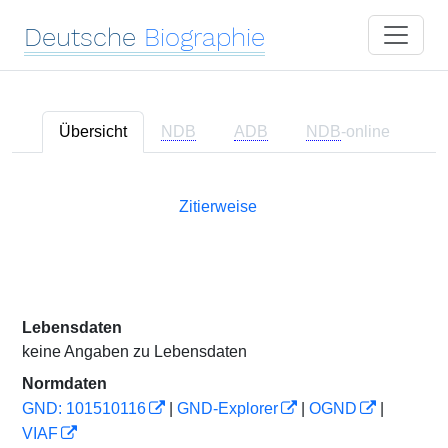
Deutsche
Biographie
Übersicht
NDB
ADB
NDB
-online
Zitierweise
Lebensdaten
keine Angaben zu Lebensdaten
Normdaten
GND: 101510116
|
GND-Explorer
|
OGND
|
VIAF