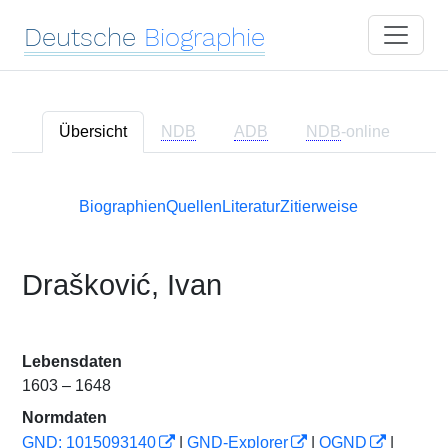
Deutsche
Biographie
Übersicht
NDB
ADB
NDB
-online
Biographien
Quellen
Literatur
Zitierweise
Drašković, Ivan
Lebensdaten
1603 – 1648
Normdaten
GND: 1015093140
|
GND-Explorer
|
OGND
|